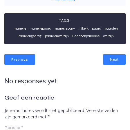
TAGS:
manege
manegepaard
manegepony
nijkerk
paard
paarden
Paardengedrag
paardenwelzijn
Paddockparadise
welzijn
Previous
Next
No responses yet
Geef een reactie
Je e-mailadres wordt niet gepubliceerd.
Vereiste velden
zijn gemarkeerd met
*
Reactie
*