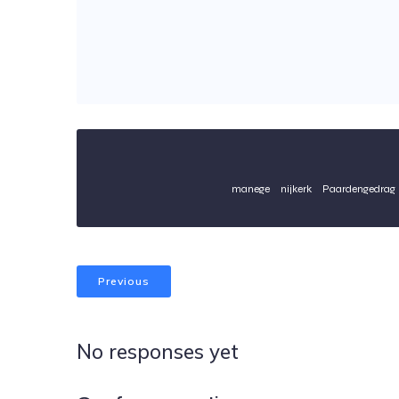
manege
nijkerk
Paardengedrag
Previous
No responses yet