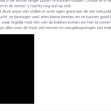
ook in de winter langer buiten te kunnen houden. Omdat er in d
 in de winter ’s nachts nog wel op stal.
deze wijze van stallen in onze ogen goed aan de vier natuurlij
lucht, ze bewegen veel, eten kleine beetjes en ze kunnen goed 
e vaak tegelijk naar één van de bakken komen om hier te rusten
ijn allen over de track ziet rennen en vreugdesprongen ziet ma