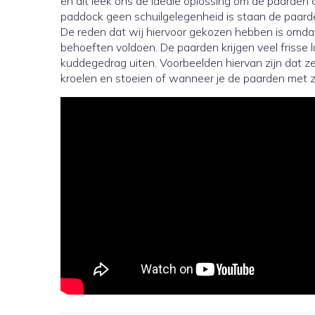
en dit leek ons de ideale oplossing om de paarden 
paddock geen schuilgelegenheid is staan de paarden
De reden dat wij hiervoor gekozen hebben is omdat 
behoeften voldoen. De paarden krijgen veel frisse 
kuddegedrag uiten. Voorbeelden hiervan zijn dat z
kroelen en stoeien of wanneer je de paarden met z