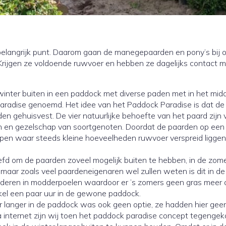
belangrijk punt. Daarom gaan de manegepaarden en pony’s bij 
 Krijgen ze voldoende ruwvoer en hebben ze dagelijks contact 
winter buiten in een paddock met diverse paden met in het mid
aradise genoemd. Het idee van het Paddock Paradise is dat de
en gehuisvest. De vier natuurlijke behoefte van het paard zijn 
ten en gezelschap van soortgenoten. Doordat de paarden op een
pen waar steeds kleine hoeveelheden ruwvoer verspreid liggen
eefd om de paarden zoveel mogelijk buiten te hebben, in de zom
 maar zoals veel paardeneigenaren wel zullen weten is dit in de
deren in modderpoelen waardoor er ’s zomers geen gras meer o
kel een paar uur in de gewone paddock.
r langer in de paddock was ook geen optie, ze hadden hier gee
ia internet zijn wij toen het paddock paradise concept tegeng