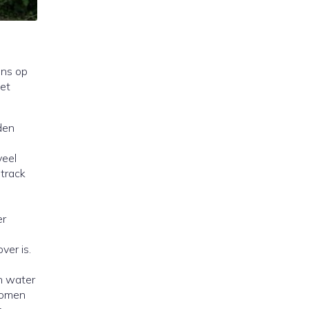
ons op
met
den
veel
 track
er
ver is.
n water
ekomen