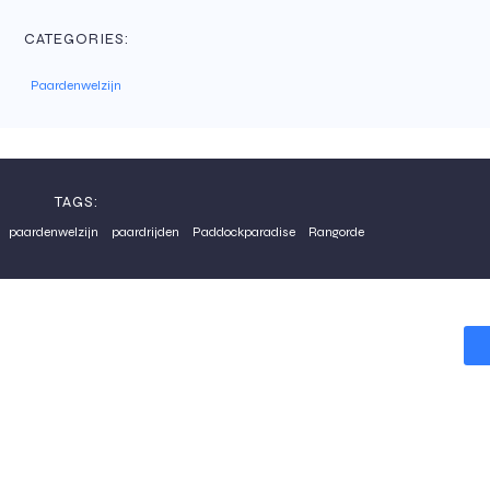
CATEGORIES:
Paardenwelzijn
TAGS:
paardenwelzijn
paardrijden
Paddockparadise
Rangorde