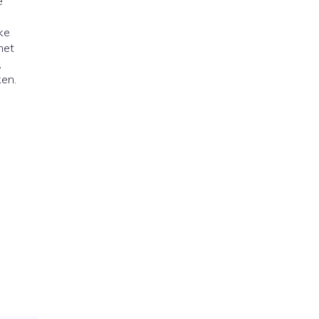
e
ke
het
,
ken.